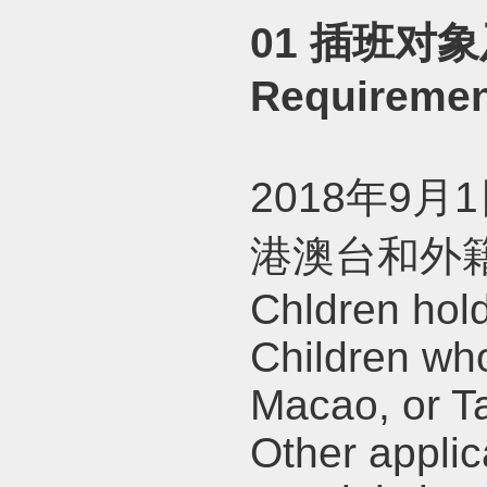
01
插班对象
Requireme
2018
年
9
月
1
港澳台和外
Chldren hold
Children wh
Macao, or T
Other appli