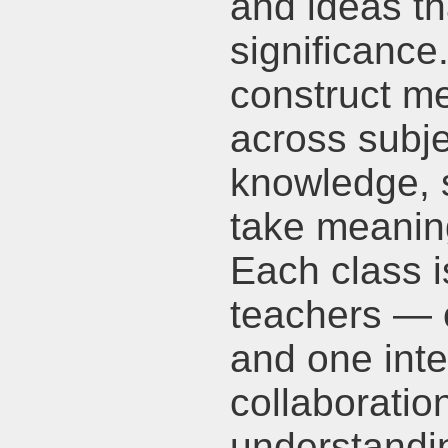
and ideas th
significance
construct m
across subje
knowledge, s
take meaning
Each class 
teachers — 
and one int
collaboration
understandi