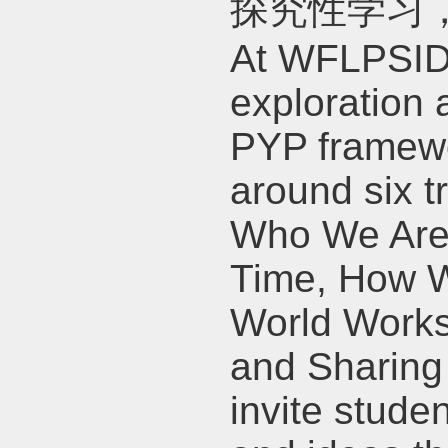
探究性学习
At WFLPSID, 
exploration 
PYP framewo
around six t
Who We Are,
Time, How W
World Works
and Sharing
invite stude