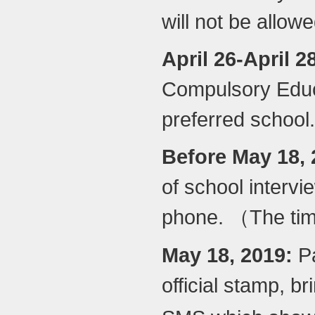
will not be allowe
April 2
6
-April 2
Compulsory Educ
preferred school.
Before May
18
,
of school intervi
phone.
The ti
（
May
18
, 2019:
P
official stamp, b