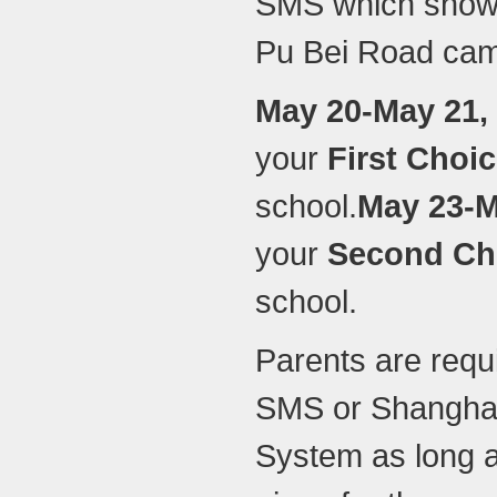
SMS which shows t
Pu Bei Road cam
May
20
-May
21
,
your
First Choi
school.
May
23
-
your
Second Ch
school.
Parents are requ
SMS or Shanghai
System as long as