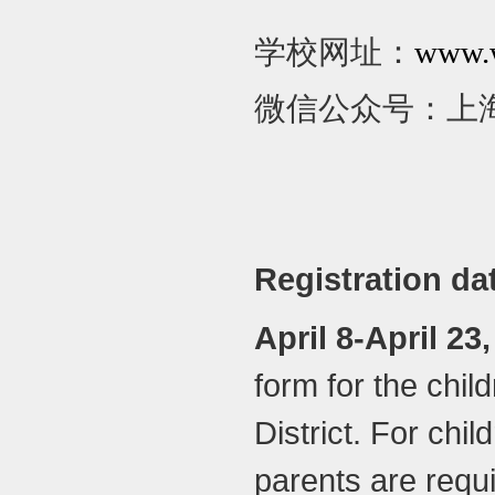
学校网址：
www.
微信公众号：上
Registration d
a
April 8-April 23
form for the chil
District. For chi
parents are requi