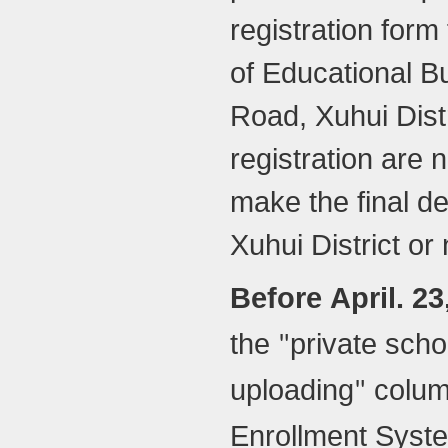
registration form
of Educational Bu
Road, Xuhui Dist
registration are 
make the final dec
Xuhui District or 
Before
April
.
23
the
private scho
"
uploading
colum
"
Enrollment Syste