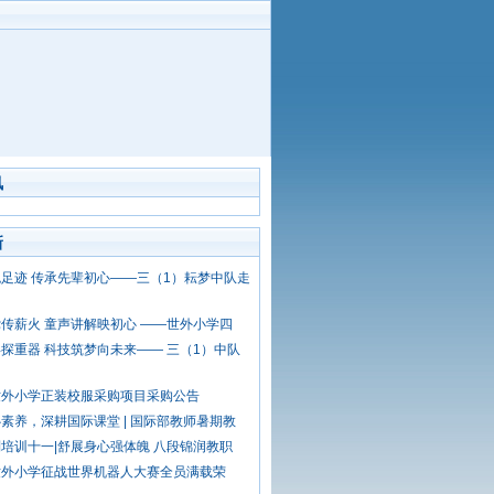
讯
新
足迹 传承先辈初心——三（1）耘梦中队走
传薪火 童声讲解映初心 ——世外小学四
探重器 科技筑梦向未来—— 三（1）中队
世外小学正装校服采购项目采购公告
素养，深耕国际课堂 | 国际部教师暑期教
培训十一|舒展身心强体魄 八段锦润教职
世外小学征战世界机器人大赛全员满载荣