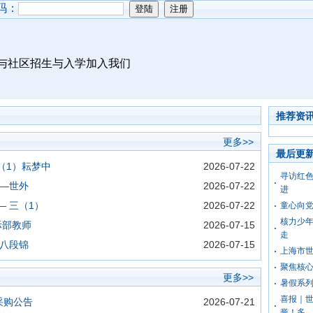
码：
与社区
招生与入学
加入我们
推荐资
更多>>
最后更
（1）耘梦中
2026-07-22
寻访红色
——世外
2026-07-22
进
 三（1）
2026-07-22
童心向党
核力少年
际部教师
2026-07-15
走
 八段锦
2026-07-15
上海市
聚焦核心
更多>>
暑假系列
喜报｜
采购公告
2026-07-21
誉！多