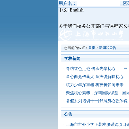
用户名：
密
中文
|
English
关于我们
校务公开
部门与课程
家长
您当前的位置：
首页
>
新闻和公告
学校新闻
寻访红色足迹 传承先辈初心——三
童心向党传薪火 童声讲解映初心 
核力少年探重器 科技筑梦向未来——
聚焦核心素养，深耕国际课堂 | 国
暑假系列培训十一|舒展身心强体魄
公告
上海市世外小学正装校服采购项目