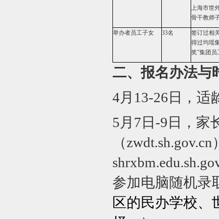
上海市世
骨干教师
举办者员工子女
33
名
签订过相
得过均瑶集
奖”集团员
二、报名办法与
4
月13-26日
5
月7日-9日，家
（zwdt.sh.g
shrxbm.edu.
参加电脑随机录
区的民办学校、