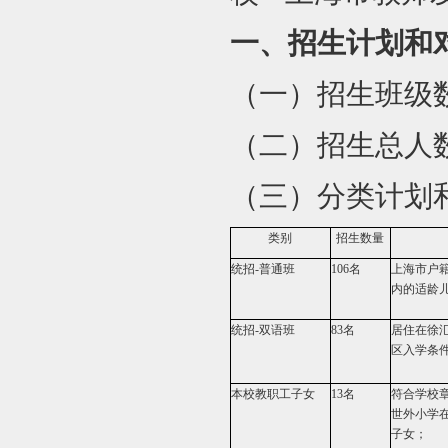
一、招生计划和
（一）招生班级数
（二）招生总人数
（三）分类计划
类别
招生数量
统招-普通班
106
名
上海市户
内的适龄
统招-双语班
83
名
居住在徐
区入学条
本校教职工子女
13
名
符合学校
世外小学
子女；