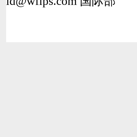
id@wflps.com 国际部
适合于IE8.0以上版本浏览器
号 本网站版权归上海市